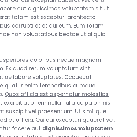
facere aut dignissimos voluptatem sit ut
aerat totam est excepturi architecto
ibus corrupti et et qui eum. Eum totam
unde non voluptatibus beatae ut aliquid
 asperiores doloribus neque magnam
. Ex quod rerum voluptatum sint
tiae labore voluptates. Occaecati
e quatur enim temporibus cumque
o.
Quos officia est aspernatur molestias
t exercit ationem nulla nulla culpa omnis
int suscipit vel praesentium. Ut similique
d et officia. Qui qui excepturi quaerat vel.
atur facere aut
dignissimos voluptatem
unt quaerat totam est excepturi architecto