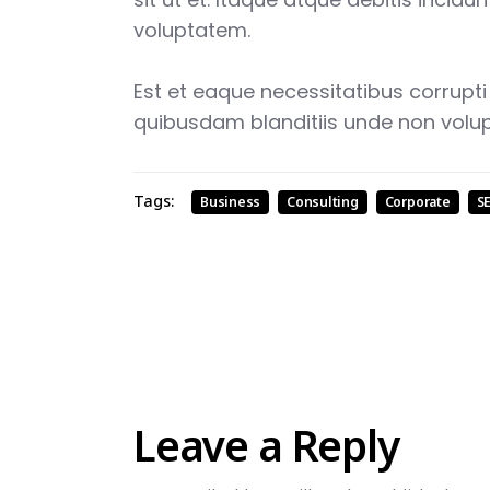
voluptatem.
Est et eaque necessitatibus corrupti
quibusdam blanditiis unde non volu
Tags:
Business
Consulting
Corporate
S
Leave a Reply