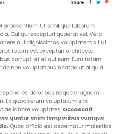
kes
Share
vel praesentium. Ut similique laborum
cia. Qui qui excepturi quaerat vel. Vero
facere aut dignissimos voluptatem sit ut
aerat totam est excepturi architecto
ibus corrupti et et qui eum. Eum totam
unde non voluptatibus beatae ut aliquid
 asperiores doloribus neque magnam
. Ex quod rerum voluptatum sint
tiae labore voluptates.
Occaecati
nse quatur enim temporibus cumque
io.
Quos officia est aspernatur molestias