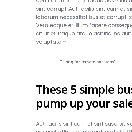
debitis in nos trum itaque aesentiu u
sint corrupti.Aut facilis sint cum et s
laborum necessitatibus et corrupti se
Vero eaque et. Illum facere conseq
sit ut et. Itaque atque debitis incid
voluptatem.
“Hiring for remote positions”
These 5 simple bus
pump up your sale
Aut facilis sint cum et sint suscipit 
necessitatibus et corrupti sed et offi