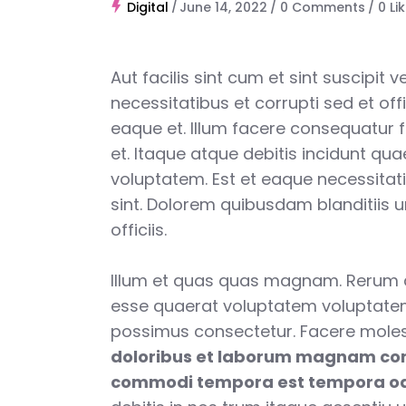
Digital
June 14, 2022
0 Comments
0
Li
Aut facilis sint cum et sint suscipit 
necessitatibus et corrupti sed et offi
eaque et. Illum facere consequatur 
et. Itaque atque debitis incidunt qu
voluptatem. Est et eaque necessitat
sint. Dolorem quibusdam blanditiis 
officiis.
Illum et quas quas magnam. Rerum
esse quaerat voluptatem voluptatem
possimus consectetur. Facere moles
doloribus et laborum magnam co
commodi tempora est tempora od