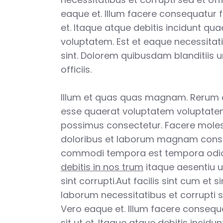
eaque et. Illum facere consequatur 
et. Itaque atque debitis incidunt qu
voluptatem. Est et eaque necessitat
sint. Dolorem quibusdam blanditiis 
officiis.
Illum et quas quas magnam. Rerum
esse quaerat voluptatem voluptatem
possimus consectetur. Facere moles
doloribus et laborum magnam cons
commodi tempora est tempora odi
debitis in nos trum
itaque aesentiu u
sint corrupti.Aut facilis sint cum et s
laborum necessitatibus et corrupti se
Vero eaque et. Illum facere consequ
sit ut et. Itaque atque debitis incid