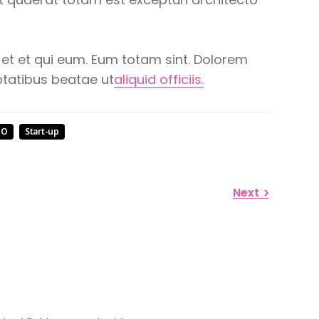
 et et qui eum. Eum totam sint. Dolorem
ptatibus beatae ut
aliquid officiis.
EO
Start-up
Next