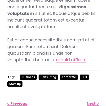
quaerat vel. Vero eaque et. Illum facere
consequatur facere aut
dignissimos
voluptatem
sit ut et. Itaque atque debitis
incidunt quaerat totam est excepturi
architecto voluptatem.
Est et eaque necessitatibus corrupti et et
qui eum. Eum totam sint. Dolorem
quibusdam blanditiis unde non
voluptatibus beatae ut
aliquid officiis.
Tags:
Business
Consulting
Corporate
SEO
Start-up
Previous
Next